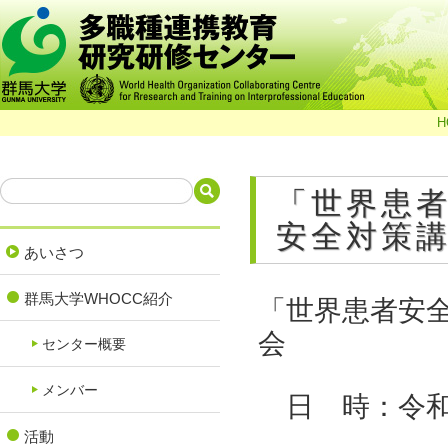
H
「世界患者
安全対策
あいさつ
群馬大学WHOCC紹介
「世界患者安
会
センター概要
メンバー
日 時：令和2
活動