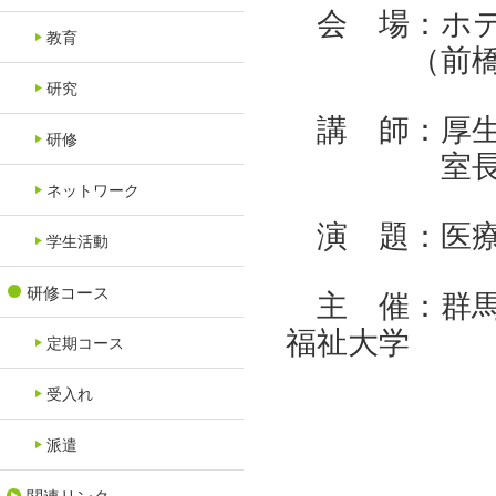
会 場：ホテ
教育
（前橋市古市町1
研究
講 師：厚生
研修
室長 諸
ネットワーク
演 題：医療
学生活動
研修コース
主 催：群馬
福祉大学
定期コース
受入れ
派遣